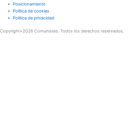
Posicionamiento
Politica de cookies
Politica de privacidad
Copyright+2026 Comunistes. Todos los derechos reservados.
No se pierda ninguna noticia importante. Suscríbase a nuestro
boletín.
Email Address
Enviar
Buscar
Marketing
Eventos
Organización de Eventos
Posicionamiento
Ecommerce