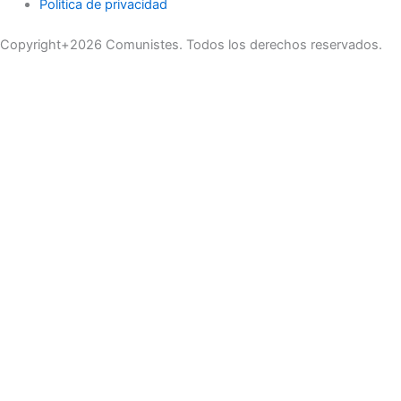
Politica de privacidad
Copyright+2026 Comunistes. Todos los derechos reservados.
No se pierda ninguna noticia importante. Suscríbase a nuestro
boletín.
Email Address
Enviar
Buscar
Marketing
Eventos
Organización de Eventos
Posicionamiento
Ecommerce
Suscríbase ahora