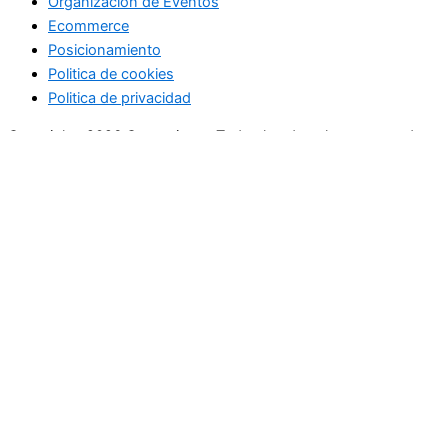
Organización de Eventos
Ecommerce
Posicionamiento
Politica de cookies
Politica de privacidad
Copyright+2026 Comunistes. Todos los derechos reservados.
No se pierda ninguna noticia
importante. Suscríbase a nuestro
boletín.
Email Address
Enviar
Buscar
Marketing