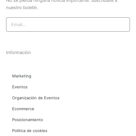
No se pierda ninguna noticia importante. Suscríbase a
f
i
nuestro boletín.
n
Email
Suscríbase ahora
Información
Marketing
Eventos
Organización de Eventos
Ecommerce
Posicionamiento
Politica de cookies