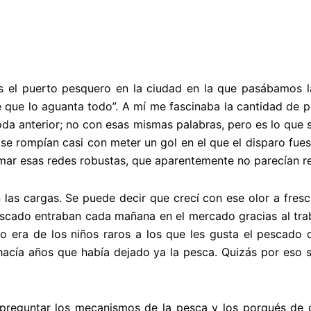
 el puerto pesquero en la ciudad en la que pasábamos la
te que lo aguanta todo”. A mí me fascinaba la cantidad de
coda anterior; no con esas mismas palabras, pero es lo q
ue se rompían casi con meter un gol en el que el disparo 
ar esas redes robustas, que aparentemente no parecían res
n las cargas. Se puede decir que crecí con ese olor a fr
 pescado entraban cada mañana en el mercado gracias al tra
yo era de los niños raros a los que les gusta el pescad
hacía años que había dejado ya la pesca. Quizás por eso 
 preguntar los mecanismos de la pesca y los porqués de 