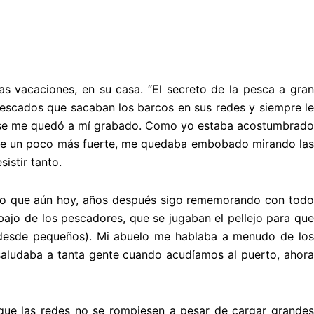
s vacaciones, en su casa. “El secreto de la pesca a gran
 pescados que sacaban los barcos en sus redes y siempre l
ue se me quedó a mí grabado. Como yo estaba acostumbrado
fuese un poco más fuerte, me quedaba embobado mirando las
istir tanto.
esco que aún hoy, años después sigo rememorando con todo
bajo de los pescadores, que se jugaban el pellejo para que
o desde pequeños). Mi abuelo me hablaba a menudo de los
saludaba a tanta gente cuando acudíamos al puerto, ahora
que las redes no se rompiesen a pesar de cargar grandes