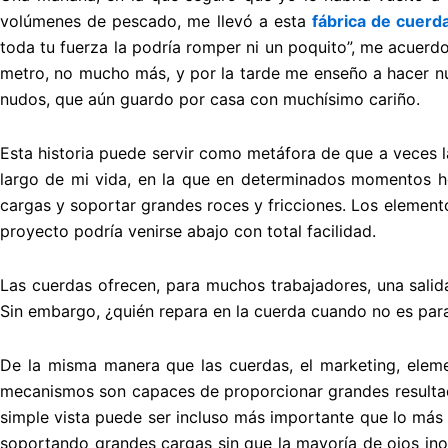
volúmenes de pescado, me llevó a esta
fábrica de cuer
toda tu fuerza la podría romper ni un poquito”, me acue
metro, no mucho más, y por la tarde me enseño a hacer n
nudos, que aún guardo por casa con muchísimo cariño.
Esta historia puede servir como metáfora de que a veces l
largo de mi vida, en la que en determinados momentos he
cargas y soportar grandes roces y fricciones. Los elementos
proyecto podría venirse abajo con total facilidad.
Las cuerdas ofrecen, para muchos trabajadores, una salid
Sin embargo, ¿quién repara en la cuerda cuando no es para
De la misma manera que las cuerdas, el marketing, eleme
mecanismos son capaces de proporcionar grandes resultados
simple vista puede ser incluso más importante que lo más 
soportando grandes cargas sin que la mayoría de ojos inoc