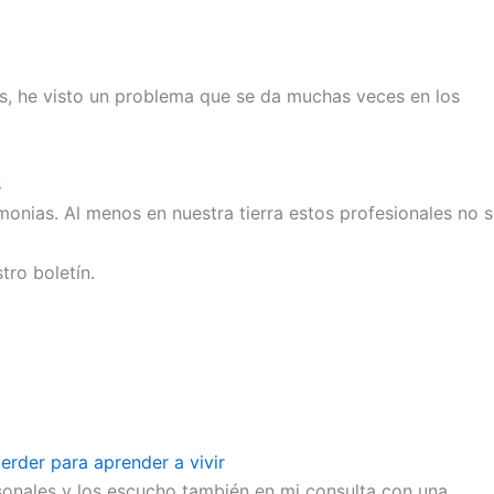
s, he visto un problema que se da muchas veces en los
s
onias. Al menos en nuestra tierra estos profesionales no
tro boletín.
erder para aprender a vivir
sonales y los escucho también en mi consulta con una