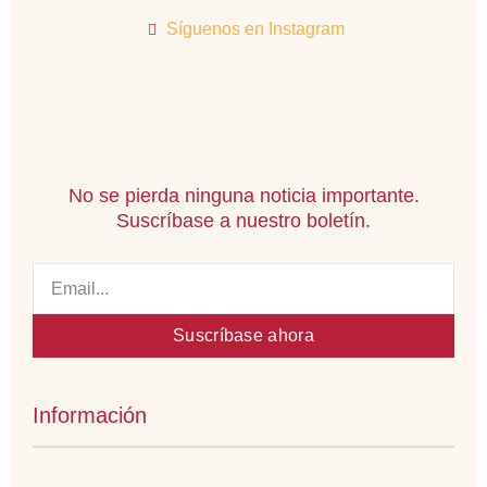
k
m
n
Síguenos en Instagram
-
-
f
i
n
No se pierda ninguna noticia importante.
Suscríbase a nuestro boletín.
Email
Suscríbase ahora
Información