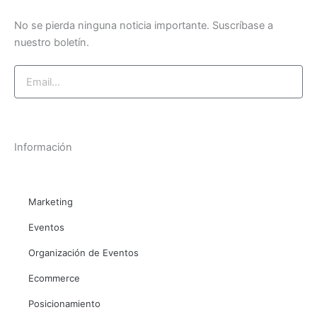
k
m
n
-
-
No se pierda ninguna noticia importante. Suscríbase a
f
i
nuestro boletín.
n
Email
Suscríbase ahora
Información
Marketing
Eventos
Organización de Eventos
Ecommerce
Posicionamiento